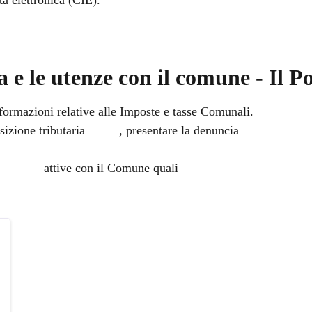
tà elettronica (CIE).
a e le utenze con il comune - Il P
informazioni relative alle Imposte e tasse Comunali.
osizione tributaria
TARI
, presentare la denuncia
TARI, pagar
e
Utenze
attive con il Comune quali
la Mensa e il Trasporto 