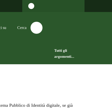
Accedi all'area personale
Cerca
i su
Trasparenza
Tutti gli
amministrativa
argomenti...
tema Pubblico di Identità digitale, se già