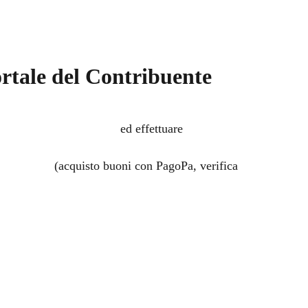
ortale del Contribuente
e la TARI con PagoPa
ed effettuare
calcolo
Scolastico
(acquisto buoni con PagoPa, verifica