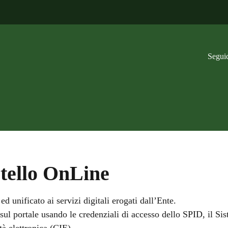
Bosco
Seguic
Vivere Villa del
Gestione
i
Bosco
rifiuti
Residenza
rtello OnLine
 unificato ai servizi digitali erogati dall’Ente.
sul portale usando le credenziali di accesso dello SPID, il Sis