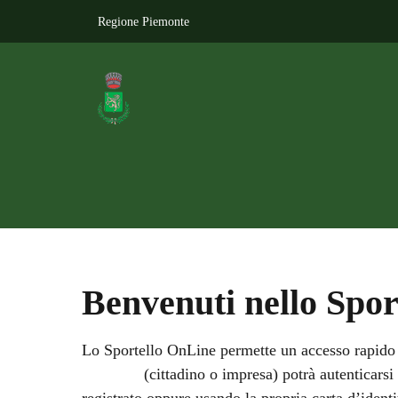
Regione Piemonte
Comune di Villa del 
Amministrazione
Novità
Serviz
Benvenuti nello Spo
Lo Sportello OnLine permette un accesso rapido ed
L'utente
(cittadino o impresa) potrà autenticarsi 